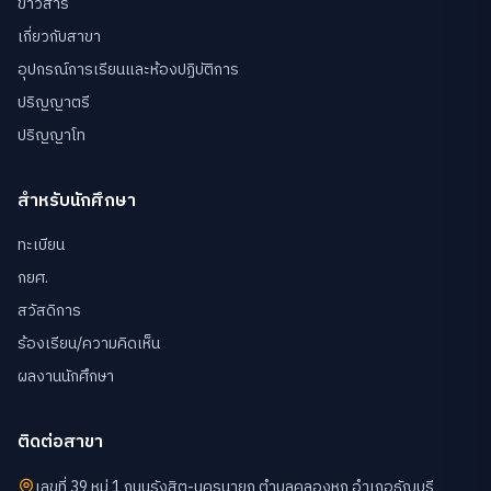
ข่าวสาร
เกี่ยวกับสาขา
อุปกรณ์การเรียนและห้องปฏิบัติการ
ปริญญาตรี
ปริญญาโท
สำหรับนักศึกษา
ทะเบียน
กยศ.
สวัสดิการ
ร้องเรียน/ความคิดเห็น
ผลงานนักศึกษา
ติดต่อสาขา
เลขที่ 39 หมู่ 1 ถนนรังสิต-นครนายก ตำบลคลองหก อำเภอธัญบุรี