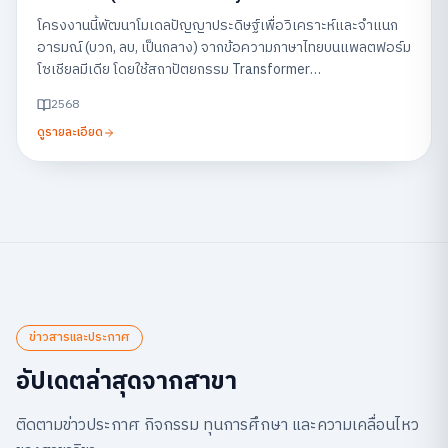
Feedback on Social Media)
โครงงานนี้พัฒนาโมเดลปัญญาประดิษฐ์เพื่อวิเคราะห์และจำแนก
อารมณ์ (บวก, ลบ, เป็นกลาง) จากข้อความภาษาไทยบนแพลตฟอร์ม
โซเชียลมีเดีย โดยใช้สถาปัตยกรรม Transformer
(WangchanBERTa) พร้อมแสดงผลผ่านแดชบอร์ด เพื่อช่วยให้
2568
ธุรกิจสามารถเข้าใจเสียงตอบรับของลูกค้าและนำไปปรับปรุง
ดูรายละเอียด
บริการได้อย่างรวดเร็ว
ข่าวสารและประกาศ
อัปเดตล่าสุดจากสาขา
ติดตามข่าวประกาศ กิจกรรม ทุนการศึกษา และความเคลื่อนไหว