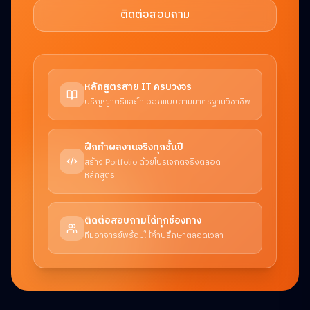
ติดต่อสอบถาม
หลักสูตรสาย IT ครบวงจร
ปริญญาตรีและโท ออกแบบตามมาตรฐานวิชาชีพ
ฝึกทำผลงานจริงทุกชั้นปี
สร้าง Portfolio ด้วยโปรเจกต์จริงตลอด
หลักสูตร
ติดต่อสอบถามได้ทุกช่องทาง
ทีมอาจารย์พร้อมให้คำปรึกษาตลอดเวลา