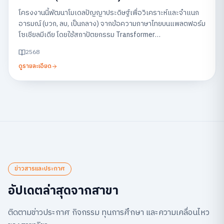
Feedback on Social Media)
โครงงานนี้พัฒนาโมเดลปัญญาประดิษฐ์เพื่อวิเคราะห์และจำแนก
อารมณ์ (บวก, ลบ, เป็นกลาง) จากข้อความภาษาไทยบนแพลตฟอร์ม
โซเชียลมีเดีย โดยใช้สถาปัตยกรรม Transformer
(WangchanBERTa) พร้อมแสดงผลผ่านแดชบอร์ด เพื่อช่วยให้
2568
ธุรกิจสามารถเข้าใจเสียงตอบรับของลูกค้าและนำไปปรับปรุง
ดูรายละเอียด
บริการได้อย่างรวดเร็ว
ข่าวสารและประกาศ
อัปเดตล่าสุดจากสาขา
ติดตามข่าวประกาศ กิจกรรม ทุนการศึกษา และความเคลื่อนไหว