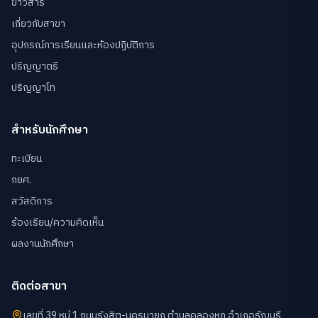
ข่าวสาร
เกี่ยวกับสาขา
อุปกรณ์การเรียนและห้องปฏิบัติการ
ปริญญาตรี
ปริญญาโท
สำหรับนักศึกษา
ทะเบียน
กยศ.
สวัสดิการ
ร้องเรียน/ความคิดเห็น
ผลงานนักศึกษา
ติดต่อสาขา
เลขที่ 39 หมู่ 1 ถนนรังสิต-นครนายก ตำบลคลองหก อำเภอธัญบุรี