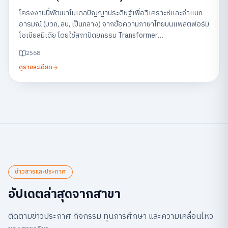
Feedback on Social Media)
โครงงานนี้พัฒนาโมเดลปัญญาประดิษฐ์เพื่อวิเคราะห์และจำแนก
อารมณ์ (บวก, ลบ, เป็นกลาง) จากข้อความภาษาไทยบนแพลตฟอร์ม
โซเชียลมีเดีย โดยใช้สถาปัตยกรรม Transformer
(WangchanBERTa) พร้อมแสดงผลผ่านแดชบอร์ด เพื่อช่วยให้
2568
ธุรกิจสามารถเข้าใจเสียงตอบรับของลูกค้าและนำไปปรับปรุง
ดูรายละเอียด
บริการได้อย่างรวดเร็ว
ข่าวสารและประกาศ
อัปเดตล่าสุดจากสาขา
ติดตามข่าวประกาศ กิจกรรม ทุนการศึกษา และความเคลื่อนไหว