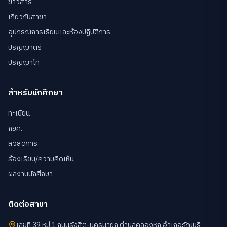
ข่าวสาร
เกี่ยวกับสาขา
อุปกรณ์การเรียนและห้องปฏิบัติการ
ปริญญาตรี
ปริญญาโท
สำหรับนักศึกษา
ทะเบียน
กยศ.
สวัสดิการ
ร้องเรียน/ความคิดเห็น
ผลงานนักศึกษา
ติดต่อสาขา
เลขที่ 39 หมู่ 1 ถนนรังสิต-นครนายก ตำบลคลองหก อำเภอธัญบุรี