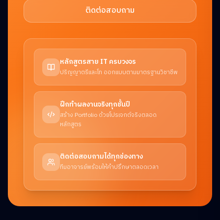
ติดต่อสอบถาม
หลักสูตรสาย IT ครบวงจร
ปริญญาตรีและโท ออกแบบตามมาตรฐานวิชาชีพ
ฝึกทำผลงานจริงทุกชั้นปี
สร้าง Portfolio ด้วยโปรเจกต์จริงตลอด
หลักสูตร
ติดต่อสอบถามได้ทุกช่องทาง
ทีมอาจารย์พร้อมให้คำปรึกษาตลอดเวลา