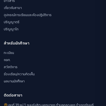
ข่าวสาร
เกี่ยวกับสาขา
อุปกรณ์การเรียนและห้องปฏิบัติการ
ปริญญาตรี
ปริญญาโท
สำหรับนักศึกษา
ทะเบียน
กยศ.
สวัสดิการ
ร้องเรียน/ความคิดเห็น
ผลงานนักศึกษา
ติดต่อสาขา
เลขที่ 39 หมู่ 1 ถนนรังสิต-นครนายก ตำบลคลองหก อำเภอธัญบุรี