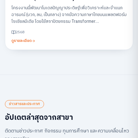
Feedback on Social Media)
โครงงานนี้พัฒนาโมเดลปัญญาประดิษฐ์เพื่อวิเคราะห์และจำแนก
อารมณ์ (บวก, ลบ, เป็นกลาง) จากข้อความภาษาไทยบนแพลตฟอร์ม
โซเชียลมีเดีย โดยใช้สถาปัตยกรรม Transformer
(WangchanBERTa) พร้อมแสดงผลผ่านแดชบอร์ด เพื่อช่วยให้
2568
ธุรกิจสามารถเข้าใจเสียงตอบรับของลูกค้าและนำไปปรับปรุง
ดูรายละเอียด
บริการได้อย่างรวดเร็ว
ข่าวสารและประกาศ
อัปเดตล่าสุดจากสาขา
ติดตามข่าวประกาศ กิจกรรม ทุนการศึกษา และความเคลื่อนไหว