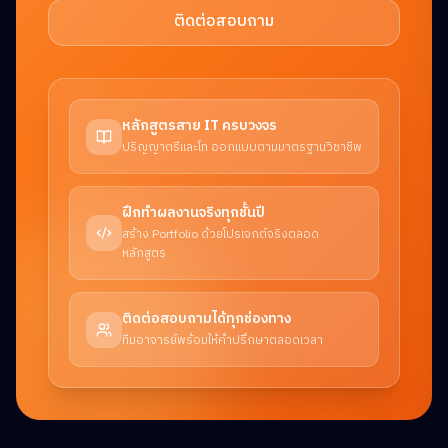
ติดต่อสอบถาม
หลักสูตรสาย IT ครบวงจร
ปริญญาตรีและโท ออกแบบตามมาตรฐานวิชาชีพ
ฝึกทำผลงานจริงทุกชั้นปี
สร้าง Portfolio ด้วยโปรเจกต์จริงตลอด
หลักสูตร
ติดต่อสอบถามได้ทุกช่องทาง
ทีมอาจารย์พร้อมให้คำปรึกษาตลอดเวลา