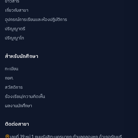
ข่าวสาร
เกี่ยวกับสาขา
อุปกรณ์การเรียนและห้องปฏิบัติการ
ปริญญาตรี
ปริญญาโท
สำหรับนักศึกษา
ทะเบียน
กยศ.
สวัสดิการ
ร้องเรียน/ความคิดเห็น
ผลงานนักศึกษา
ติดต่อสาขา
เลขที่ 39 หมู่ 1 ถนนรังสิต-นครนายก ตำบลคลองหก อำเภอธัญบุรี