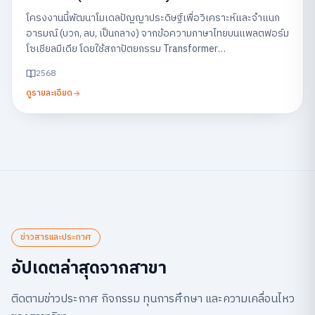
Feedback on Social Media)
โครงงานนี้พัฒนาโมเดลปัญญาประดิษฐ์เพื่อวิเคราะห์และจำแนก
อารมณ์ (บวก, ลบ, เป็นกลาง) จากข้อความภาษาไทยบนแพลตฟอร์ม
โซเชียลมีเดีย โดยใช้สถาปัตยกรรม Transformer
(WangchanBERTa) พร้อมแสดงผลผ่านแดชบอร์ด เพื่อช่วยให้
2568
ธุรกิจสามารถเข้าใจเสียงตอบรับของลูกค้าและนำไปปรับปรุง
ดูรายละเอียด
บริการได้อย่างรวดเร็ว
ข่าวสารและประกาศ
อัปเดตล่าสุดจากสาขา
ติดตามข่าวประกาศ กิจกรรม ทุนการศึกษา และความเคลื่อนไหว