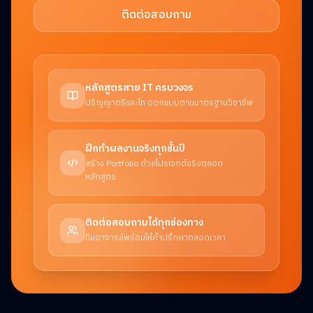
ติดต่อสอบถาม
หลักสูตรสาย IT ครบวงจร
ปริญญาตรีและโท ออกแบบตามมาตรฐานวิชาชีพ
ฝึกทำผลงานจริงทุกชั้นปี
สร้าง Portfolio ด้วยโปรเจกต์จริงตลอด
หลักสูตร
ติดต่อสอบถามได้ทุกช่องทาง
ทีมอาจารย์พร้อมให้คำปรึกษาตลอดเวลา