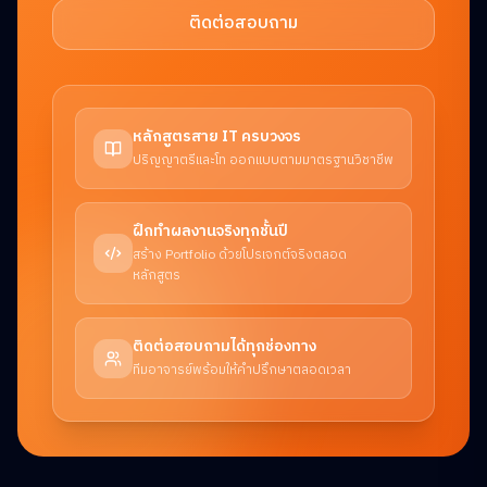
ติดต่อสอบถาม
หลักสูตรสาย IT ครบวงจร
ปริญญาตรีและโท ออกแบบตามมาตรฐานวิชาชีพ
ฝึกทำผลงานจริงทุกชั้นปี
สร้าง Portfolio ด้วยโปรเจกต์จริงตลอด
หลักสูตร
ติดต่อสอบถามได้ทุกช่องทาง
ทีมอาจารย์พร้อมให้คำปรึกษาตลอดเวลา