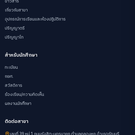
ข่าวสาร
เกี่ยวกับสาขา
อุปกรณ์การเรียนและห้องปฏิบัติการ
ปริญญาตรี
ปริญญาโท
สำหรับนักศึกษา
ทะเบียน
กยศ.
สวัสดิการ
ร้องเรียน/ความคิดเห็น
ผลงานนักศึกษา
ติดต่อสาขา
เลขที่ 39 หมู่ 1 ถนนรังสิต-นครนายก ตำบลคลองหก อำเภอธัญบุรี