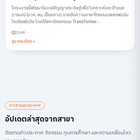
Feedback on Social Media)
โครงงานนี้พัฒนาโมเดลปัญญาประดิษฐ์เพื่อวิเคราะห์และจำแนก
อารมณ์ (บวก, ลบ, เป็นกลาง) จากข้อความภาษาไทยบนแพลตฟอร์ม
โซเชียลมีเดีย โดยใช้สถาปัตยกรรม Transformer
(WangchanBERTa) พร้อมแสดงผลผ่านแดชบอร์ด เพื่อช่วยให้
2568
ธุรกิจสามารถเข้าใจเสียงตอบรับของลูกค้าและนำไปปรับปรุง
ดูรายละเอียด
บริการได้อย่างรวดเร็ว
ข่าวสารและประกาศ
อัปเดตล่าสุดจากสาขา
ติดตามข่าวประกาศ กิจกรรม ทุนการศึกษา และความเคลื่อนไหว