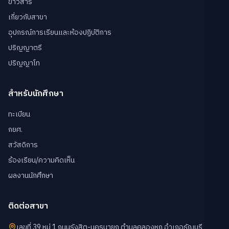
ข่าวสาร
เกี่ยวกับสาขา
อุปกรณ์การเรียนและห้องปฏิบัติการ
ปริญญาตรี
ปริญญาโท
สำหรับนักศึกษา
ทะเบียน
กยศ.
สวัสดิการ
ร้องเรียน/ความคิดเห็น
ผลงานนักศึกษา
ติดต่อสาขา
เลขที่ 39 หมู่ 1 ถนนรังสิต-นครนายก ตำบลคลองหก อำเภอธัญบุรี