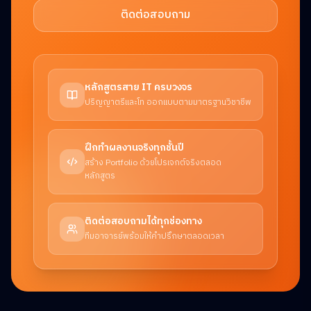
ติดต่อสอบถาม
หลักสูตรสาย IT ครบวงจร
ปริญญาตรีและโท ออกแบบตามมาตรฐานวิชาชีพ
ฝึกทำผลงานจริงทุกชั้นปี
สร้าง Portfolio ด้วยโปรเจกต์จริงตลอด
หลักสูตร
ติดต่อสอบถามได้ทุกช่องทาง
ทีมอาจารย์พร้อมให้คำปรึกษาตลอดเวลา