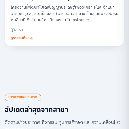
Feedback on Social Media)
โครงงานนี้พัฒนาโมเดลปัญญาประดิษฐ์เพื่อวิเคราะห์และจำแนก
อารมณ์ (บวก, ลบ, เป็นกลาง) จากข้อความภาษาไทยบนแพลตฟอร์ม
โซเชียลมีเดีย โดยใช้สถาปัตยกรรม Transformer
(WangchanBERTa) พร้อมแสดงผลผ่านแดชบอร์ด เพื่อช่วยให้
2568
ธุรกิจสามารถเข้าใจเสียงตอบรับของลูกค้าและนำไปปรับปรุง
ดูรายละเอียด
บริการได้อย่างรวดเร็ว
ข่าวสารและประกาศ
อัปเดตล่าสุดจากสาขา
ติดตามข่าวประกาศ กิจกรรม ทุนการศึกษา และความเคลื่อนไหว