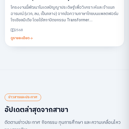
Feedback on Social Media)
โครงงานนี้พัฒนาโมเดลปัญญาประดิษฐ์เพื่อวิเคราะห์และจำแนก
อารมณ์ (บวก, ลบ, เป็นกลาง) จากข้อความภาษาไทยบนแพลตฟอร์ม
โซเชียลมีเดีย โดยใช้สถาปัตยกรรม Transformer
(WangchanBERTa) พร้อมแสดงผลผ่านแดชบอร์ด เพื่อช่วยให้
2568
ธุรกิจสามารถเข้าใจเสียงตอบรับของลูกค้าและนำไปปรับปรุง
ดูรายละเอียด
บริการได้อย่างรวดเร็ว
ข่าวสารและประกาศ
อัปเดตล่าสุดจากสาขา
ติดตามข่าวประกาศ กิจกรรม ทุนการศึกษา และความเคลื่อนไหว