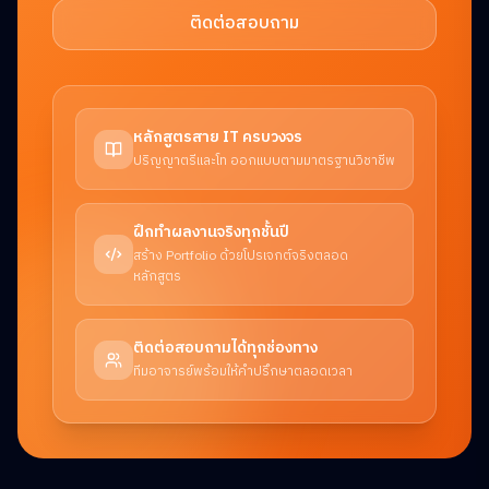
ติดต่อสอบถาม
หลักสูตรสาย IT ครบวงจร
ปริญญาตรีและโท ออกแบบตามมาตรฐานวิชาชีพ
ฝึกทำผลงานจริงทุกชั้นปี
สร้าง Portfolio ด้วยโปรเจกต์จริงตลอด
หลักสูตร
ติดต่อสอบถามได้ทุกช่องทาง
ทีมอาจารย์พร้อมให้คำปรึกษาตลอดเวลา