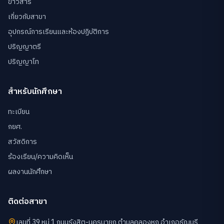
ข่าวสาร
เกี่ยวกับสาขา
อุปกรณ์การเรียนและห้องปฏิบัติการ
ปริญญาตรี
ปริญญาโท
สำหรับนักศึกษา
ทะเบียน
กยศ.
สวัสดิการ
ร้องเรียน/ความคิดเห็น
ผลงานนักศึกษา
ติดต่อสาขา
เลขที่ 39 หมู่ 1 ถนนรังสิต-นครนายก ตำบลคลองหก อำเภอธัญบุรี