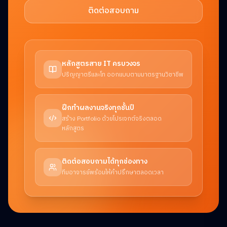
ติดต่อสอบถาม
หลักสูตรสาย IT ครบวงจร
ปริญญาตรีและโท ออกแบบตามมาตรฐานวิชาชีพ
ฝึกทำผลงานจริงทุกชั้นปี
สร้าง Portfolio ด้วยโปรเจกต์จริงตลอด
หลักสูตร
ติดต่อสอบถามได้ทุกช่องทาง
ทีมอาจารย์พร้อมให้คำปรึกษาตลอดเวลา