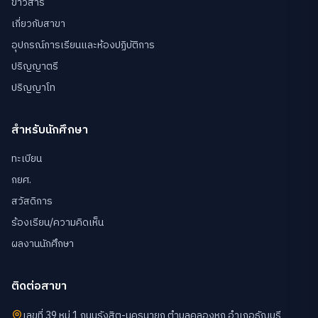
ข่าวสาร
เกี่ยวกับสาขา
อุปกรณ์การเรียนและห้องปฏิบัติการ
ปริญญาตรี
ปริญญาโท
สำหรับนักศึกษา
ทะเบียน
กยศ.
สวัสดิการ
ร้องเรียน/ความคิดเห็น
ผลงานนักศึกษา
ติดต่อสาขา
เลขที่ 39 หมู่ 1 ถนนรังสิต-นครนายก ตำบลคลองหก อำเภอธัญบุรี