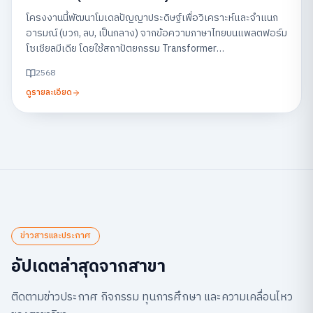
Feedback on Social Media)
โครงงานนี้พัฒนาโมเดลปัญญาประดิษฐ์เพื่อวิเคราะห์และจำแนก
อารมณ์ (บวก, ลบ, เป็นกลาง) จากข้อความภาษาไทยบนแพลตฟอร์ม
โซเชียลมีเดีย โดยใช้สถาปัตยกรรม Transformer
(WangchanBERTa) พร้อมแสดงผลผ่านแดชบอร์ด เพื่อช่วยให้
2568
ธุรกิจสามารถเข้าใจเสียงตอบรับของลูกค้าและนำไปปรับปรุง
ดูรายละเอียด
บริการได้อย่างรวดเร็ว
ข่าวสารและประกาศ
อัปเดตล่าสุดจากสาขา
ติดตามข่าวประกาศ กิจกรรม ทุนการศึกษา และความเคลื่อนไหว