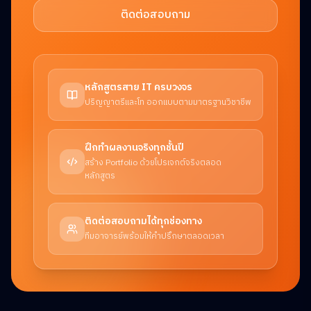
ติดต่อสอบถาม
หลักสูตรสาย IT ครบวงจร
ปริญญาตรีและโท ออกแบบตามมาตรฐานวิชาชีพ
ฝึกทำผลงานจริงทุกชั้นปี
สร้าง Portfolio ด้วยโปรเจกต์จริงตลอด
หลักสูตร
ติดต่อสอบถามได้ทุกช่องทาง
ทีมอาจารย์พร้อมให้คำปรึกษาตลอดเวลา