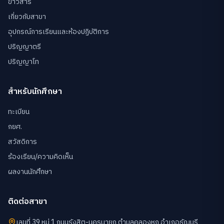
ข่าวสาร
เกี่ยวกับสาขา
อุปกรณ์การเรียนและห้องปฏิบัติการ
ปริญญาตรี
ปริญญาโท
สำหรับนักศึกษา
ทะเบียน
กยศ.
สวัสดิการ
ร้องเรียน/ความคิดเห็น
ผลงานนักศึกษา
ติดต่อสาขา
เลขที่ 39 หมู่ 1 ถนนรังสิต-นครนายก ตำบลคลองหก อำเภอธัญบุรี