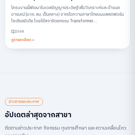
Feedback on Social Media)
โครงงานนี้พัฒนาโมเดลปัญญาประดิษฐ์เพื่อวิเคราะห์และจำแนก
อารมณ์ (บวก, ลบ, เป็นกลาง) จากข้อความภาษาไทยบนแพลตฟอร์ม
โซเชียลมีเดีย โดยใช้สถาปัตยกรรม Transformer
(WangchanBERTa) พร้อมแสดงผลผ่านแดชบอร์ด เพื่อช่วยให้
2568
ธุรกิจสามารถเข้าใจเสียงตอบรับของลูกค้าและนำไปปรับปรุง
ดูรายละเอียด
บริการได้อย่างรวดเร็ว
ข่าวสารและประกาศ
อัปเดตล่าสุดจากสาขา
ติดตามข่าวประกาศ กิจกรรม ทุนการศึกษา และความเคลื่อนไหว