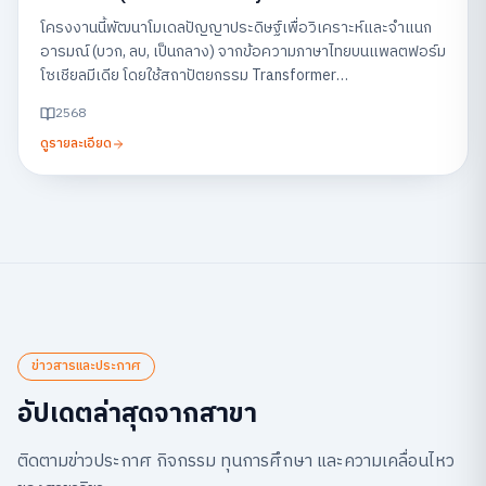
Feedback on Social Media)
โครงงานนี้พัฒนาโมเดลปัญญาประดิษฐ์เพื่อวิเคราะห์และจำแนก
อารมณ์ (บวก, ลบ, เป็นกลาง) จากข้อความภาษาไทยบนแพลตฟอร์ม
โซเชียลมีเดีย โดยใช้สถาปัตยกรรม Transformer
(WangchanBERTa) พร้อมแสดงผลผ่านแดชบอร์ด เพื่อช่วยให้
2568
ธุรกิจสามารถเข้าใจเสียงตอบรับของลูกค้าและนำไปปรับปรุง
ดูรายละเอียด
บริการได้อย่างรวดเร็ว
ข่าวสารและประกาศ
อัปเดตล่าสุดจากสาขา
ติดตามข่าวประกาศ กิจกรรม ทุนการศึกษา และความเคลื่อนไหว