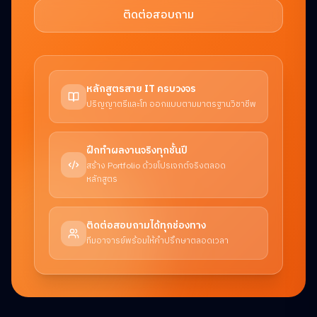
ติดต่อสอบถาม
หลักสูตรสาย IT ครบวงจร
ปริญญาตรีและโท ออกแบบตามมาตรฐานวิชาชีพ
ฝึกทำผลงานจริงทุกชั้นปี
สร้าง Portfolio ด้วยโปรเจกต์จริงตลอด
หลักสูตร
ติดต่อสอบถามได้ทุกช่องทาง
ทีมอาจารย์พร้อมให้คำปรึกษาตลอดเวลา