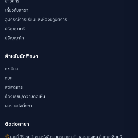
ข่าวสาร
เกี่ยวกับสาขา
อุปกรณ์การเรียนและห้องปฏิบัติการ
ปริญญาตรี
ปริญญาโท
สำหรับนักศึกษา
ทะเบียน
กยศ.
สวัสดิการ
ร้องเรียน/ความคิดเห็น
ผลงานนักศึกษา
ติดต่อสาขา
เลขที่ 39 หมู่ 1 ถนนรังสิต-นครนายก ตำบลคลองหก อำเภอธัญบุรี