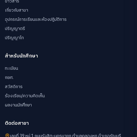
ข่าวสาร
เกี่ยวกับสาขา
อุปกรณ์การเรียนและห้องปฏิบัติการ
ปริญญาตรี
ปริญญาโท
สำหรับนักศึกษา
ทะเบียน
กยศ.
สวัสดิการ
ร้องเรียน/ความคิดเห็น
ผลงานนักศึกษา
ติดต่อสาขา
เลขที่ 39 หมู่ 1 ถนนรังสิต-นครนายก ตำบลคลองหก อำเภอธัญบุรี