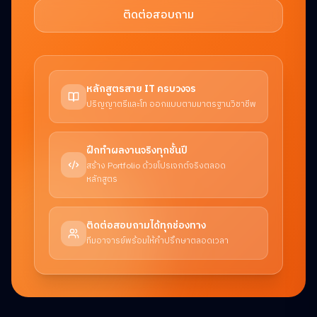
ติดต่อสอบถาม
หลักสูตรสาย IT ครบวงจร
ปริญญาตรีและโท ออกแบบตามมาตรฐานวิชาชีพ
ฝึกทำผลงานจริงทุกชั้นปี
สร้าง Portfolio ด้วยโปรเจกต์จริงตลอด
หลักสูตร
ติดต่อสอบถามได้ทุกช่องทาง
ทีมอาจารย์พร้อมให้คำปรึกษาตลอดเวลา