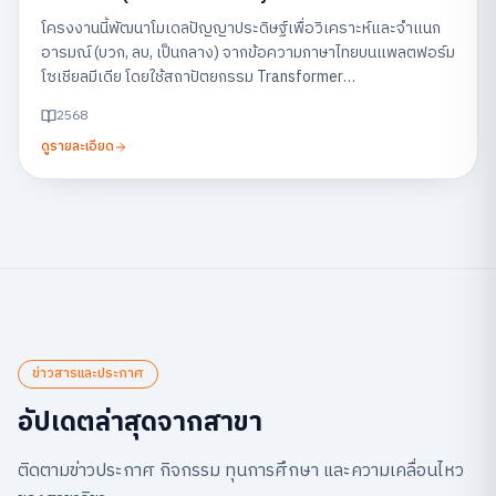
Feedback on Social Media)
โครงงานนี้พัฒนาโมเดลปัญญาประดิษฐ์เพื่อวิเคราะห์และจำแนก
อารมณ์ (บวก, ลบ, เป็นกลาง) จากข้อความภาษาไทยบนแพลตฟอร์ม
โซเชียลมีเดีย โดยใช้สถาปัตยกรรม Transformer
(WangchanBERTa) พร้อมแสดงผลผ่านแดชบอร์ด เพื่อช่วยให้
2568
ธุรกิจสามารถเข้าใจเสียงตอบรับของลูกค้าและนำไปปรับปรุง
ดูรายละเอียด
บริการได้อย่างรวดเร็ว
ข่าวสารและประกาศ
อัปเดตล่าสุดจากสาขา
ติดตามข่าวประกาศ กิจกรรม ทุนการศึกษา และความเคลื่อนไหว